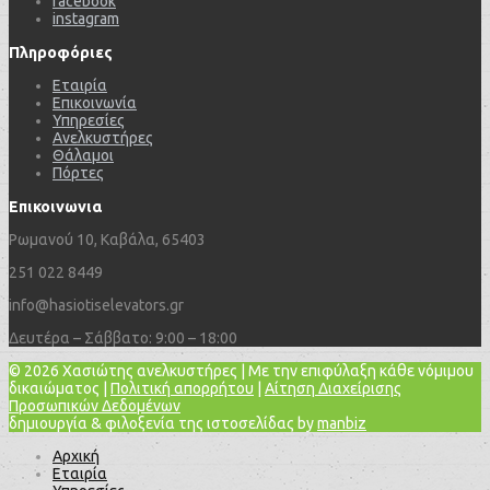
facebook
instagram
Πληροφόριες
Εταιρία
Επικοινωνία
Υπηρεσίες
Ανελκυστήρες
Θάλαμοι
Πόρτες
Επικοινωνια
Ρωμανού 10, Καβάλα, 65403
251 022 8449
info@hasiotiselevators.gr
Δευτέρα – Σάββατο: 9:00 – 18:00
© 2026 Χασιώτης ανελκυστήρες | Με την επιφύλαξη κάθε νόμιμου
δικαιώματος |
Πολιτική απορρήτου
|
Αίτηση Διαχείρισης
Προσωπικών Δεδομένων
δημιουργία & φιλοξενία της ιστοσελίδας by
manbiz
Αρχική
Εταιρία