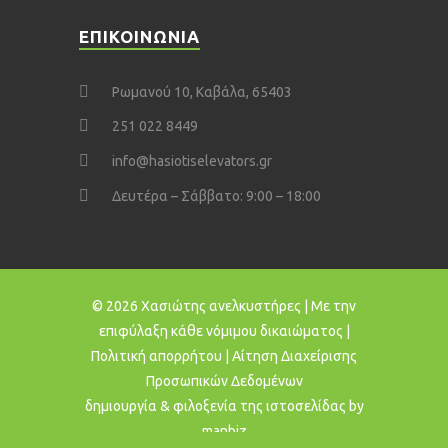
ΕΠΙΚΟΙΝΩΝΙΑ
Ρωμανού 10, Καβάλα, 65403
251 022 8449
info@hasiotiselevators.gr
Δευτέρα – Σάββατο: 9:00 – 18:00
© 2026 Χασιώτης ανελκυστήρες | Με την
επιφύλαξη κάθε νόμιμου δικαιώματος |
Πολιτική απορρήτου
|
Αίτηση Διαχείρισης
Προσωπικών Δεδομένων
δημιουργία & φιλοξενία της ιστοσελίδας by
manbiz