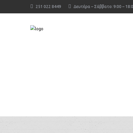
251 022 8449
Δευτέρα – Σάββατο: 9:00 – 