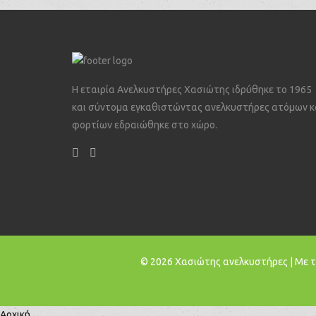
Η εταιρία Ανελκυστήρες Χασιώτης ιδρύθηκε το 1965
και σύντομα εγκαθιστώντας ανελκυστήρες ατόμων κ
φορτίων εδραιώθηκε στο χώρο.
© 2026 Χασιώτης ανελκυστήρες | Με τ
Αρχική