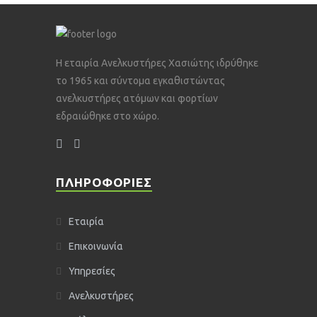
Η εταιρία Ανελκυστήρες Χασιώτης ιδρύθηκε
το 1965 και σύντομα εγκαθιστώντας
ανελκυστήρες ατόμων και φορτίων
εδραιώθηκε στο χώρο.
ΠΛΗΡΟΦΌΡΙΕΣ
Εταιρία
Επικοινωνία
Υπηρεσίες
Ανελκυστήρες