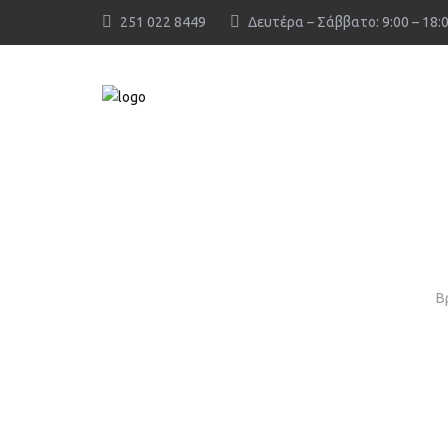
251 022 8449
Δευτέρα – Σάββατο: 9:00 – 