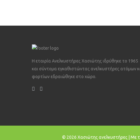
Η εταιρία Ανελκυστήρες Χασιώτης ιδρύθηκε το 1965
και σύντομα εγκαθιστώντας ανελκυστήρες ατόμων κ
φορτίων εδραιώθηκε στο χώρο.
© 2026 Χασιώτης ανελκυστήρες | Με τ