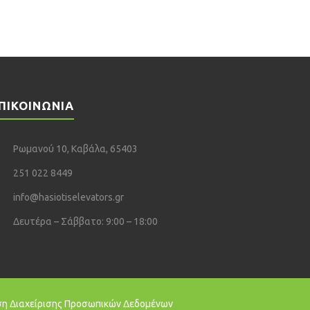
ΠΙΚΟΙΝΩΝΙΑ
Ρωμανού 10, Καβάλα, 65403
251 022 8449
info@hasiotiselevators.gr
Δευτέρα – Σάββατο: 9:00 – 18:00
ση Διαχείρισης Προσωπικών Δεδομένων