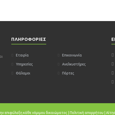
ΠΛΗΡΟΦΌΡΙΕΣ
Ε
Εταιρία
Επικοινωνία
αι
Υπηρεσίες
Ανελκυστήρες
Θάλαμοι
Πόρτες
ην επιφύλαξη κάθε νόμιμου δικαιώματος |
Πολιτική απορρήτου
|
Αίτη