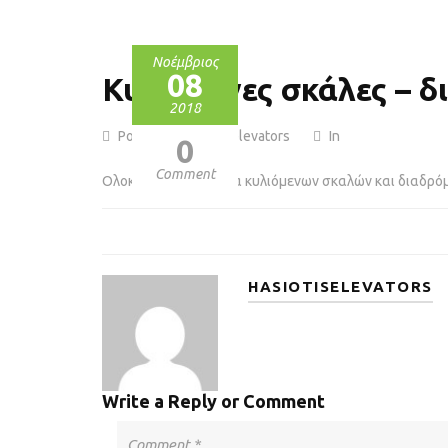
Νοέμβριος
08
Κυλιόμενες σκάλες – δ
2018
Posted by hasiotiselevators
In
0
Comment
Ολοκληρωμένη γκάμα κυλιόμενων σκαλών και διαδρόμω
HASIOTISELEVATORS
Write a Reply or Comment